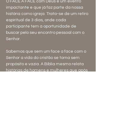
O FACE A FACE com Deus é um evento 
impactante e que já faz parte da nossa 
história como igreja. Trata-se de um retiro 
espiritual de 3 dias, onde cada 
participante tem a oportunidade de 
buscar pelo seu encontro pessoal com o 
Senhor.
Sabemos que sem um face a face com o 
Senhor a vida do cristão se torna sem 
propósito e vazia. A Bíblia mesmo relata 
histórias de homens e mulheres que após 
um encontro verdadeiro com o Senhor, 
tiveram suas vidas totalmente 
transformadas. É o caso de Jacó em 
Jaboque (Gênesis 32:22-31); Saulo no 
caminho de Damasco (Atos 9); entre 
outros.
Sabemos que o Senhor pode nos 
encontrar em qualquer lugar, a qualquer 
momento, mas infelizmente com os 