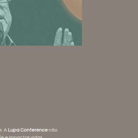
. A 
Lupa Conference
 não 
é e impactar vidas.