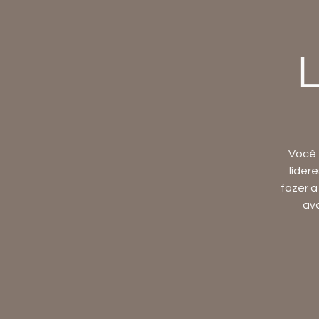
Você 
líder
fazer 
av