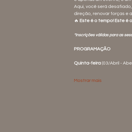
Aqui, você será desafiado,
direção, renovar forças e 
🔥 
Este é o tempo! Este é 
*Inscrições válidas para as se
PROGRAMAÇÃO
Quinta-feira
 (03/Abril - Ab
Mostrar mais