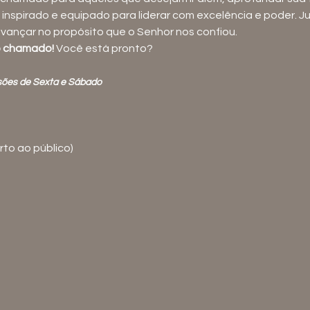
 inspirado e equipado para liderar com excelência e poder. J
avançar no propósito que o Senhor nos confiou.
o chamado!
 Você está pronto?
ssões de Sexta e Sábado
erto ao público)