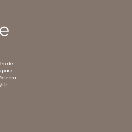
e
tro de
s para
ão para
🚀✨