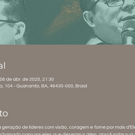
al
 06 de abr. de 2025, 21:30
ra, 104 - Guanambi, BA, 46430-000, Brasil
to
geração de líderes com visão, coragem e fome por mais d’Ele
chamado para aqueles que desejam ir além, aprofundar sua f